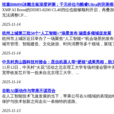
技嘉B860M冰雕主板深度评测：千元价位与酷睿Ultra的完美
XMP AI Boost的DDR5-8200 CL40挡位也能够
无法调整CP…
2025-11-14
杭州上城第三批50个“人工智能+”场景发布 涵盖多领域促发展
杭州市上城区近日举办了一场聚焦“人工智能+”机会场景的发
城市管理、智能建造、文化旅游、时尚消费等多个领域，展现
2025-11-14
中关村房山园科技对接会：昆虫机器人等“硬核”成果亮相，助
11月12日，中关村“火花”活动之北京理工大学专场对接会
宽带收发芯片等一批来自北京理工大学、…
2025-11-14
谷歌AI新动作与苹果不谋而合
在人工智能技术飞速发展的当下，苹果公司在AI领域的表现始
保护与技术创新之间走出一条独特的道路。
2025-11-13