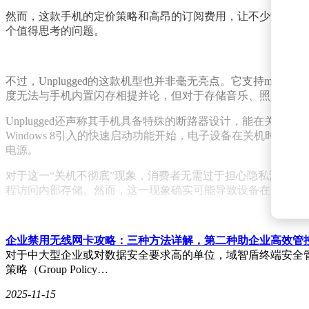
然而，这款手机的定价策略和高昂的订阅费用，让不少消费者质疑
个值得思考的问题。
不过，Unplugged的这款机型也并非毫无亮点。它支持mic
度无法与手机内置闪存相提并论，但对于存储音乐、照片等媒
Unplugged还声称其手机具备特殊的断路器设计，能在关
Windows 8引入的快速启动功能开始，电子设备在关机时
电源。
对于这一“关机不彻底”现象，消费者无需过于担心隐私泄露
程访问内部存储。然而，这一现象确实可能导致设备在关机状
企业禁用无线网卡攻略：三种方法详解，第二种助企业高效管
对于中大型企业或对数据安全要求高的单位，域智盾终端安全管
策略（Group Policy…
2025-11-15