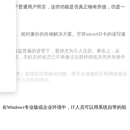
优势，但对于普通用户而言，这些功能是否真正物有所值，仍是一
种额外的、相对廉价的存储解决方案。尽管microSD卡的读写速
彻底”现象日益普遍的背景下，显得尤为引人注目。事实上，从
还是智能手机，关机后的状态已不再像过去那样彻底关闭所有硬件
块（如蓝牙）实现定位等被动功能，而不会连接到互联网或被远
出现亏电无法开机的情况。
indows专业版或企业环境中，IT人员可以用系统自带的组