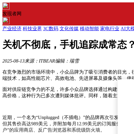
发现者网
产业经济
科技业界
3C数码
文化传媒
移动智能
家电行业
AI大
关机不彻底，手机追踪成常态
2025-08-13
来源：ITBEAR
编辑：瑞雪
在竞争激烈的市场环境中，小众品牌为了吸引消费者的目光，
端技术，如高性能芯片、高效电池、先进屏幕及摄像头等，使
面对供应链竞争力的不足，许多小众品牌选择通过构建独特概
高价格，这种行为已多次遭到媒体批评。同样，随着主流厂商
近期，一个名为“Unplugged（不插电）”的品牌再次引发了关
但其售价高达989美元，并附加每月12.99美元的订阅服务费，
户”的应用商店、反广告浏览器和系统级防火墙。