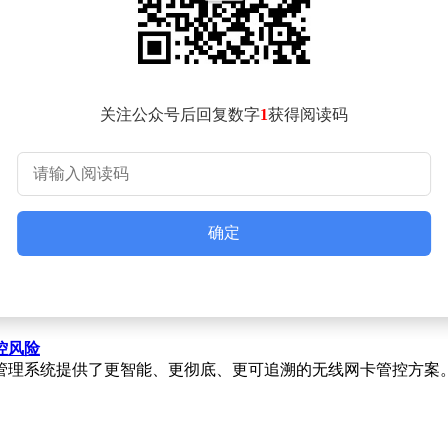
其性价比。尽管Unplugged强调其产品在隐私保护方面的
关注公众号后回复数字
1
获得阅读码
roSD卡扩展，这在当前存储空间日益紧张的背景下，为用户提供了一
体文件而言，仍不失为一种实用的选择。
机状态下阻止手机被监控和跟踪。这一功能在当前电子设备“关机不
保留部分运行状态以加快开机速度的做法已逐渐普及。无论是电脑
确定
问题。因为即便在关机状态下，设备通常也只是通过低功耗通讯模
态下仍消耗电量，特别是对于电池已经损耗的设备而言，更可能
控风险
理系统提供了更智能、更彻底、更可追溯的无线网卡管控方案。在W