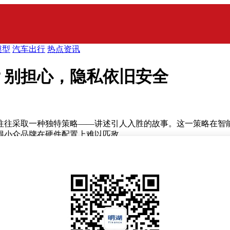
模型
汽车出行
热点资讯
？别担心，隐私依旧安全
往往采取一种独特策略——讲述引人入胜的故事。这一策略在智
得小众品牌在硬件配置上难以匹敌。
念和故事来吸引消费者。然而，这种做法有时也伴随着高价低配的
掌握了高能量密度电池和机身防护技术，传统厚重的小众三防手
注。该品牌推出的新机，尽管在配置上采用了联发科天玑1200处理器、
显得颇为高昂。Unplugged的卖点在于其定制的、不含谷歌服