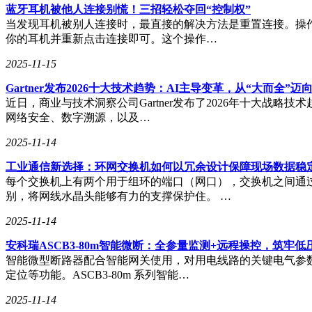
蓝牙耳机被他人连接别慌！三招轻松夺回“控制权”
当发现耳机被别人连接时，最直接的解决方法是重置连接。操作
你的耳机并重新点击连接即可。这个操作…
2025-11-15
Gartner发布2026十大技术趋势：AI主导变革，从“大而全”迈
近日，商业与技术洞察公司Gartner发布了2026年十大战
网络安全、数字溯源，以及…
2025-11-14
工业通信新选择：环网交换机如何以冗余设计保障现场数据稳
每个交换机上有两个用于组环的端口（网口），交换机之间通
别，将网线水晶头能够有力的支撑保护住。 …
2025-11-14
安科瑞ASCB3-80m智能微断：全参量监测+远程操控，筑牢
智能微型断路器配合智能网关使用，对用电线路的关键电气参
定位等功能。ASCB3-80m 系列智能…
2025-11-14