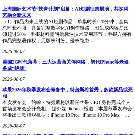
上海国际艺术节“扶青计划”启幕：AI短剧征集展演，共探科
艺融合新未来
（1）作品为未上线的AI短剧作品，单集时长≤20分钟，全集
总时长不限；具备完整数字化AI创作链路，AI生成内容占比
须超过50%；申报材料需明确标注技术应用环节；申报方持有
作品完整著作权，无版权纠纷、侵权隐患…
2026-08-07
美国2G时代落幕：三大运营商关停网络，初代iPhone等老设
备成“绝版”
2026-08-07
苹果2026年秋季发布会筹备中，特努斯将首秀，多款新品或亮
相
本次发布会，约翰・特努斯将以新任苹果 CEO 身份完成个人
首场发布会公开亮相。 据外媒 9to5mac报道，本届秋季发布会
将推出三款旗舰机型：iPhone 18 Pro、iPhone 18 Pro Max，…
2026-08-07