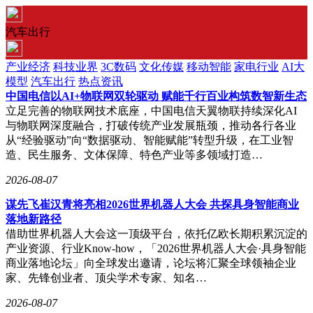
汽车出行
产业经济
科技业界
3C数码
文化传媒
移动智能
家电行业
AI大
模型
汽车出行
热点资讯
中国电信以AI+物联网双轮驱动 赋能千行百业构筑数智新生态
立足完善的物联网技术底座，中国电信天翼物联持续深化AI
与物联网深度融合，打破传统产业发展瓶颈，推动各行各业
从“经验驱动”向“数据驱动、智能赋能”转型升级，在工业智
造、民生服务、文体保障、特色产业等多领域打造…
2026-08-07
谋先飞崔汉青将亮相2026世界机器人大会 共探具身智能商业
落地新路径
借助世界机器人大会这一顶级平台，依托亿欧长期积累沉淀的
产业资源、行业Know-how，「2026世界机器人大会·具身智能
商业落地论坛」向全球发出邀请，论坛将汇聚全球领袖企业
家、先锋创业者、顶尖学术专家、知名…
2026-08-07