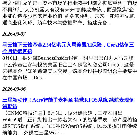
与之相呼应的是，资本市场的行业叙事也随之彻底重构：市场
不再纠结"人形机器人有没有未来"的概念争议，而是聚焦"企
业能创造多少真实产业价值"的务实评判。未来，能够率先跑
通商业化闭环、筑牢技术与数据壁垒、搭建完备…
2026-08-07
马云旗下云锋基金2.34亿港元入局美国AI保险，Corgi估值三
个月近翻四倍
8月6日，据外媒BusinessInsider报道，阿里巴巴创办人马云旗
下云锋基金参与投资美国旧金山AI保险初创公司Corgi，这是
云锋基金已知的首笔美国交易，该基金过往投资组合主要集中
在中国市场。 Bus…
2026-08-06
三星新动作！Aero智能手表将至 搭载RTOS系统 续航表现值
得期待
【CNMO科技消息】8月5日，据外媒报道，三星在推出
Watch9后，正计划推出一款名为Aero的智能手表，该产品将搭
载RTOS操作系统，而非谷歌WearOS系统，以显著提升电池续
航能力。 外媒在三星Wear…