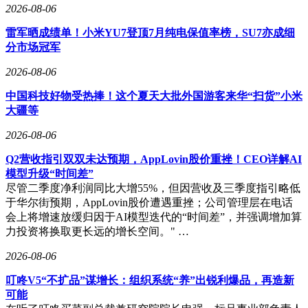
2026-08-06
雷军晒成绩单！小米YU7登顶7月纯电保值率榜，SU7亦成细
分市场冠军
2026-08-06
中国科技好物受热捧！这个夏天大批外国游客来华“扫货”小米
大疆等
2026-08-06
Q2营收指引双双未达预期，AppLovin股价重挫！CEO详解AI
模型升级“时间差”
尽管二季度净利润同比大增55%，但因营收及三季度指引略低
于华尔街预期，AppLovin股价遭遇重挫；公司管理层在电话
会上将增速放缓归因于AI模型迭代的“时间差”，并强调增加算
力投资将换取更长远的增长空间。" …
2026-08-06
叮咚V5“不扩品”谋增长：组织系统“养”出锐利爆品，再造新
可能