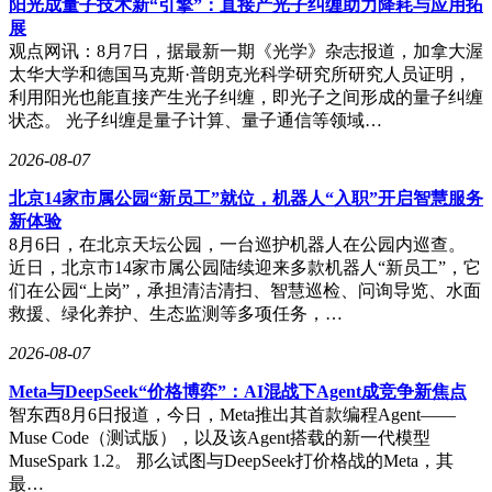
阳光成量子技术新“引擎”：直接产光子纠缠助力降耗与应用拓
展
观点网讯：8月7日，据最新一期《光学》杂志报道，加拿大渥
太华大学和德国马克斯·普朗克光科学研究所研究人员证明，
利用阳光也能直接产生光子纠缠，即光子之间形成的量子纠缠
状态。 光子纠缠是量子计算、量子通信等领域…
2026-08-07
北京14家市属公园“新员工”就位，机器人“入职”开启智慧服务
新体验
8月6日，在北京天坛公园，一台巡护机器人在公园内巡查。
近日，北京市14家市属公园陆续迎来多款机器人“新员工”，它
们在公园“上岗”，承担清洁清扫、智慧巡检、问询导览、水面
救援、绿化养护、生态监测等多项任务，…
2026-08-07
Meta与DeepSeek“价格博弈”：AI混战下Agent成竞争新焦点
智东西8月6日报道，今日，Meta推出其首款编程Agent——
Muse Code（测试版），以及该Agent搭载的新一代模型
MuseSpark 1.2。 那么试图与DeepSeek打价格战的Meta，其
最…