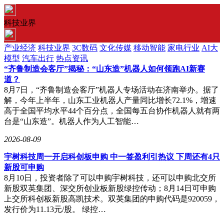
科技业界
产业经济
科技业界
3C数码
文化传媒
移动智能
家电行业
AI大
模型
汽车出行
热点资讯
“齐鲁制造会客厅”揭秘：“山东造”机器人如何领跑AI新赛
道？
8月7日，“齐鲁制造会客厅”机器人专场活动在济南举办。据了
解，今年上半年，山东工业机器人产量同比增长72.1%，增速
高于全国平均水平44个百分点，全国每五台协作机器人就有两
台是“山东造”。机器人作为人工智能…
2026-08-09
宇树科技周一开启科创板申购 中一签盈利引热议 下周还有4只
新股可申购
8月10日，投资者除了可以申购宇树科技，还可以申购北交所
新股双英集团、深交所创业板新股绿控传动；8月14日可申购
上交所科创板新股高凯技术。双英集团的申购代码是920059，
发行价为11.13元/股。 绿控…