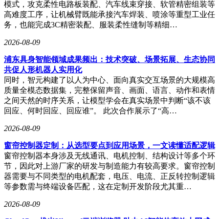
模式，攻克柔性电路板装配、汽车线束穿接、软管精密组装等
高难度工序，让机械臂既能承接汽车焊装、喷涂等重型工业任
务，也能完成3C精密装配、服装柔性缝制等精细…
2026-08-09
浦东具身智能领域成果频出：技术突破、场景拓展、生态协同
共促人形机器人实用化
同时，智元构建了以人为中心、面向真实交互场景的大规模高
质量全模态数据集，完整保留声音、画面、语言、动作和表情
之间天然的时序关系，让模型学会在真实场景中判断“该不该
回应、何时回应、回应谁”。 此次合作展示了“高…
2026-08-09
窗帘控制器定制：从选型要点到应用场景，一文读懂适配逻辑
窗帘控制器本身涉及无线通讯、电机控制、结构设计等多个环
节，因此对上游厂家的研发与制造能力有较高要求。窗帘控制
器需要与不同类型的电机配套，电压、电流、正反转控制逻辑
等参数需与终端设备匹配，这在定制开发阶段尤其重…
2026-08-09