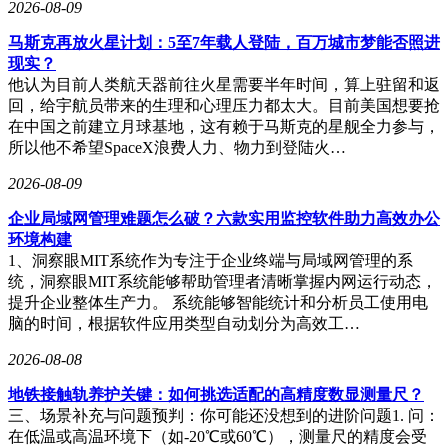
2026-08-09
马斯克再放火星计划：5至7年载人登陆，百万城市梦能否照进
现实？
他认为目前人类航天器前往火星需要半年时间，算上驻留和返
回，给宇航员带来的生理和心理压力都太大。目前美国想要抢
在中国之前建立月球基地，这有赖于马斯克的星舰全力参与，
所以他不希望SpaceX浪费人力、物力到登陆火…
2026-08-09
企业局域网管理难题怎么破？六款实用监控软件助力高效办公
环境构建
1、洞察眼MIT系统作为专注于企业终端与局域网管理的系
统，洞察眼MIT系统能够帮助管理者清晰掌握内网运行动态，
提升企业整体生产力。 系统能够智能统计和分析员工使用电
脑的时间，根据软件应用类型自动划分为高效工…
2026-08-08
地铁接触轨养护关键：如何挑选适配的高精度数显测量尺？
三、场景补充与问题预判：你可能还没想到的进阶问题1. 问：
在低温或高温环境下（如-20℃或60℃），测量尺的精度会受