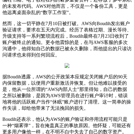
的未发布代码。AWS对他而言，不仅是一个备份工具，更是
他远离桌面杂乱的“数字工作室”。
然而，这一切平静在7月10日被打破。AWS向Boudih发出账户
验证请求，要求在五天内完成。经历了表格过期、漫长等待、
升级支持等一系列繁琐流程后，Boudih最终在7月23日收到了
账户被终止的通知。更令他震惊的是，在与AWS客服的多次
沟通中，他得知自己的数据已被永久删除，而他提出的只读访
问请求也未得到任何回应。
据Boudih透露，AWS的公开政策本应规定关闭账户后的90天
内保留数据，以便用户重新激活并恢复。但让他难以接受的
是，他从一位所谓的“AWS内部人士”那里得知，自己的数据
之所以被删除，是因为AWS管理员在进行账户审计时，错误
地将他的活跃账户当作“休眠”账户进行了清理。这一简单的操
作失误，却给他带来了无法挽回的损失。
Boudih还表示，他认为AWS的账户验证和停用流程可能只是
一种“烟雾弹”，旨在掩盖真正的事故原因。他怀疑，可能还有
更多用户像他一样，在不明不白中失去了自己的数字资产。