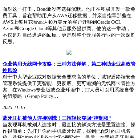
面对这一打击，Boudih没有选择沉默。他正在积极开发一款免
费工具，旨在帮助用户从AWS迁移数据，并亲自指导那些在
AWS上每月花费高达40万美元的客户迁移到Oracle OCI、
Azure和Google Cloud等其他云服务提供商。他的这一举动，
不仅是对自己遭遇的回应，更是对整个云服务行业的一次深刻
反思。
企业禁用无线网卡攻略：三种方法详解，第二种助企业高效管
控风险
对于中大型企业或对数据安全要求高的单位，域智盾终端安全
管理系统提供了更智能、更彻底、更可追溯的无线网卡管控方
案。在Windows专业版或企业环境中，IT人员可以用系统自带
的组策略（Group Policy…
2025-11-15
蓝牙耳机被他人连接别慌！三招轻松夺回“控制权”
当发现耳机被别人连接时，最直接的解决方法是重置连接。操
作很简单：先打开你的手机蓝牙设置，找到已配对的耳机名
称，选择“忽略此设备”或“取消配对”。最后，在手机蓝牙列表