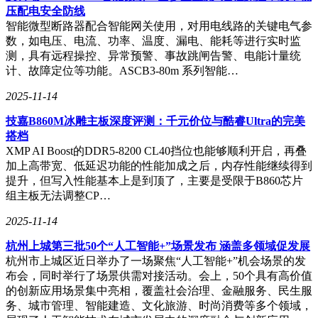
压配电安全防线
智能微型断路器配合智能网关使用，对用电线路的关键电气参
数，如电压、电流、功率、温度、漏电、能耗等进行实时监
测，具有远程操控、异常预警、事故跳闸告警、电能计量统
计、故障定位等功能。ASCB3-80m 系列智能…
2025-11-14
技嘉B860M冰雕主板深度评测：千元价位与酷睿Ultra的完美
搭档
XMP AI Boost的DDR5-8200 CL40挡位也能够顺利开启，再叠
加上高带宽、低延迟功能的性能加成之后，内存性能继续得到
提升，但写入性能基本上是到顶了，主要是受限于B860芯片
组主板无法调整CP…
2025-11-14
杭州上城第三批50个“人工智能+”场景发布 涵盖多领域促发展
杭州市上城区近日举办了一场聚焦“人工智能+”机会场景的发
布会，同时举行了场景供需对接活动。会上，50个具有高价值
的创新应用场景集中亮相，覆盖社会治理、金融服务、民生服
务、城市管理、智能建造、文化旅游、时尚消费等多个领域，