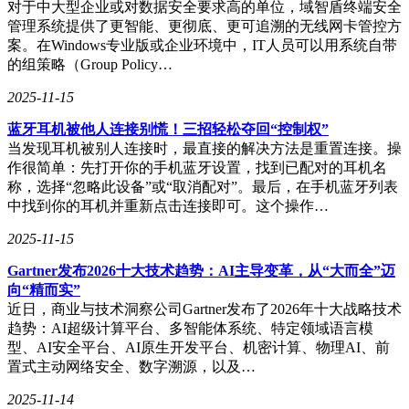
对于中大型企业或对数据安全要求高的单位，域智盾终端安全
了A系列芯片组（与即将发布的iPhone 19 Pro同款）、减少了
管理系统提供了更智能、更彻底、更可追溯的无线网卡管控方
传感器数量、以及采用塑料和镁等轻质材料替代玻璃和铝。
案。在Windows专业版或企业环境中，IT人员可以用系统自带
的组策略（Group Policy…
这一消息与知名科技记者Mark Gurman之前的报道不谋而合。
在Vision Pro发布前夕，Gurman就曾预测苹果正在研发一款搭
2025-11-15
载A系列芯片的平价版本。随后，他又指出这款平价产品可能
不会配备EyeSight透镜显示屏，而该显示屏正是Vision Pro用以
蓝牙耳机被他人连接别慌！三招轻松夺回“控制权”
向周围人群展示用户虚拟眼睛的关键技术。
当发现耳机被别人连接时，最直接的解决方法是重置连接。操
作很简单：先打开你的手机蓝牙设置，找到已配对的耳机名
称，选择“忽略此设备”或“取消配对”。最后，在手机蓝牙列表
中找到你的耳机并重新点击连接即可。这个操作…
2025-11-15
Gartner发布2026十大技术趋势：AI主导变革，从“大而全”迈
向“精而实”
近日，商业与技术洞察公司Gartner发布了2026年十大战略技术
趋势：AI超级计算平台、多智能体系统、特定领域语言模
型、AI安全平台、AI原生开发平台、机密计算、物理AI、前
置式主动网络安全、数字溯源，以及…
2025-11-14