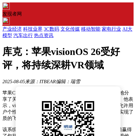
发现者网
产业经济
科技业界
3C数码
文化传媒
移动智能
家电行业
AI大
模型
汽车出行
热点资讯
库克：苹果visionOS 26受好
评，将持续深耕VR领域
2025-08-05
来源：ITBEAR
编辑：瑞雪
苹果CEO库克在近期的一次财报电话会议上，热情洋溢地分
享了关于公司最新虚拟现实操作系统visionOS 26的见解。他表
示，visionOS 26不仅带来了空间小组件这一创新功能，允许用
户个性化打造自己的数字空间，还在空间人物的呈现上实现了
质的飞跃，形象更加栩栩如生。
该系统还专为企业用户推出了全新的API接口，这一举措赢得
了包括CAE在内的众多客户的广泛好评。库克强调，尽管他