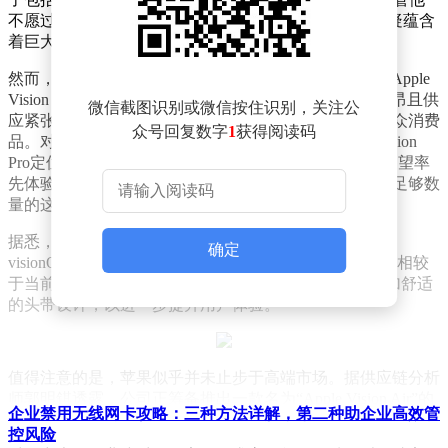
不愿过多透露visionOS的未来发展蓝图，但这一领域无疑蕴含
着巨大的潜力，苹果将持续投入并寄予厚望。
然而，与之相对的是，搭载visionOS 26的高端头显设备Apple
Vision Pro，由于其采用的4K micro OLED显示屏成本高昂且供
微信截图识别或微信按住识别，关注公
应紧张，导致起售价高达3500美元，难以成为普及型大众消费
众号回复数字
1
获得阅读码
品。对此，库克早在去年就向《华尔街日报》坦言，Vision
Pro定位为一款面向早期采用者的产品，主要吸引那些渴望率
先体验未来科技的消费者。令人欣慰的是，市场上已有足够数
量的这类消费者群体，他们的热情令人振奋。
据悉，苹果即将推出Vision Pro有史以来最大的更新——
确定
visionOS 26，并将于今年晚些时候用更先进的M4芯片（相较
于当前的M2芯片）对Vision Pro进行升级，同时配备更加舒适
的头带设计，以进一步提升用户体验。
值得注意的是，苹果似乎并未止步于高端市场。据供应链分析
师郭明錤透露，公司正筹备推出一款名为“Apple Vision Air”的
企业禁用无线网卡攻略：三种方法详解，第二种助企业高效管
入门级头显设备。与Vision Pro相比，Vision Air预计将在重量
控风险
上减轻40%以上，并显著降低价格。这一转变部分得益于采用