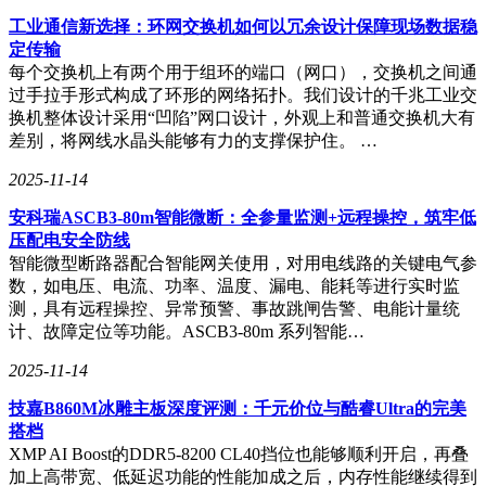
工业通信新选择：环网交换机如何以冗余设计保障现场数据稳
定传输
每个交换机上有两个用于组环的端口（网口），交换机之间通
过手拉手形式构成了环形的网络拓扑。我们设计的千兆工业交
换机整体设计采用“凹陷”网口设计，外观上和普通交换机大有
差别，将网线水晶头能够有力的支撑保护住。 …
2025-11-14
安科瑞ASCB3-80m智能微断：全参量监测+远程操控，筑牢低
压配电安全防线
智能微型断路器配合智能网关使用，对用电线路的关键电气参
数，如电压、电流、功率、温度、漏电、能耗等进行实时监
测，具有远程操控、异常预警、事故跳闸告警、电能计量统
计、故障定位等功能。ASCB3-80m 系列智能…
2025-11-14
技嘉B860M冰雕主板深度评测：千元价位与酷睿Ultra的完美
搭档
XMP AI Boost的DDR5-8200 CL40挡位也能够顺利开启，再叠
加上高带宽、低延迟功能的性能加成之后，内存性能继续得到