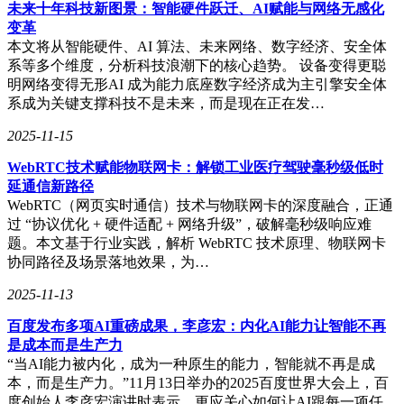
未来十年科技新图景：智能硬件跃迁、AI赋能与网络无感化
企业常陷入的误区是认为设备越多越好。一家制造业龙头企业
变革
曾组建项目组，列出了十几种网络安全设备，包括防火墙、入
本文将从智能硬件、AI 算法、未来网络、数字经济、安全体
侵检测、态势感知和主机加固等。然而，测评机构检查后发现
系等多个维度，分析科技浪潮下的核心趋势。 设备变得更聪
整改效果不协调，部分设备功能重复，部分设备与管理流程脱
明网络变得无形AI 成为能力底座数字经济成为主引擎安全体
节。这说明安全不是设备的简单堆砌，而是需要根据核心资产
系成为关键支撑科技不是未来，而是现在正在发…
和测评机构的要求，选择测评通过率高且售后服务可靠的厂
2025-11-15
家。例如，金融和医疗行业对数据防泄漏和操作审计要求高，
因此启明星辰和绿盟这类在数据防护上有经验的厂家更受欢
WebRTC技术赋能物联网卡：解锁工业医疗驾驶毫秒级低时
迎。而政务和国企则更看重国产化率和运维支持，华为、天融
延通信新路径
信和中兴等项目经验丰富，验收环节较为顺利。
WebRTC（网页实时通信）技术与物联网卡的深度融合，正通
过 “协议优化 + 硬件适配 + 网络升级”，破解毫秒级响应难
实际上，影响等保申请的关键因素在于流程卡点。大型企业资
题。本文基于行业实践，解析 WebRTC 技术原理、物联网卡
源多，流程有人跟进，但对于成长型公司，特别是首次申请等
协同路径及场景落地效果，为…
保的企业来说，缺乏经验是最大的问题。他们不知道如何准备
资料、方案为何被打回、设备如何选型等。一家医疗SaaS公司
2025-11-13
在申请等保2.0整改时，与绿盟科技和启明星辰合作，项目资
料整理就耗费了一个月，最终仍需补交整改记录和风险分析。
百度发布多项AI重磅成果，李彦宏：内化AI能力让智能不再
这说明设备要靠谱，方案更要落地，流程需要有人跟进。否
是成本而是生产力
则，即使设备厂家排名再高，没有全流程服务，等保也难以轻
“当AI能力被内化，成为一种原生的能力，智能就不再是成
松过关。
本，而是生产力。”11月13日举办的2025百度世界大会上，百
度创始人李彦宏演讲时表示，更应关心如何让AI跟每一项任