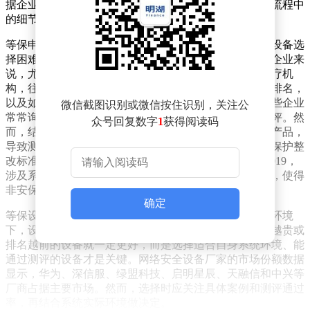
据企业自身的业务环境，挑选合适的产品和服务。申请流程中
的细节，例如定级备案和整改方案，也常成为阻碍。
等保申请过程中，企业的主要担忧在于标准理解不足和设备选
择困难。等级保护听起来官方且严肃，对于许多行业的企业来
说，尤其是急需上线新系统的互联网公司和小型连锁医疗机
构，往往不清楚具体应该如何操作，如何参考设备厂家排名，
以及如何选择一套真正能通过等保测评的解决方案。这些企业
微信截图识别或微信按住识别，关注公
常常询问，是否只要购买了主流等保设备，就能通过测评。然
众号回复数字
1
获得阅读码
而，结果往往是购置了一堆合规但不适用于自身业务的产品，
导致测评流程受阻，不得不返工并花费更多资金。等级保护整
改标准较为复杂，例如2022年的国家标准GB/T 22239-2019，
涉及系统定级、建设整改、技术和管理要求等多个方面，使得
非安保背景的技术团队难以把握。
确定
等保设备厂家的排名虽然可以作为参考，但在不同业务环境
下，设备适配性和集成兼容性才是首要考虑因素。不是越贵或
排名越前的设备就一定更好，而是选择适合自身系统环境、能
通过测评的设备才是关键。网络安全设备厂家的市场份额数据
显示，华为、深信服、绿盟科技、启明星辰、天融信和中兴等
厂商占据主要市场。然而，选择时应关注具体案例和测评通过
率，再结合系统实际环境做决定。