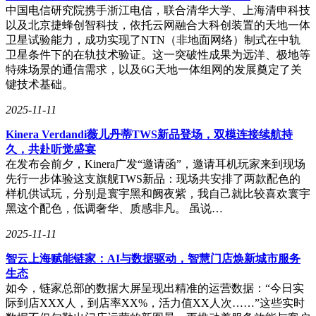
中国电信研究院携手浙江电信，联合清华大学、上海清申科技
以及北京捷蜂创智科技，依托云网融合大科创装置的天地一体
卫星试验能力，成功实现了NTN（非地面网络）制式在中轨
卫星条件下的在轨技术验证。这一突破性成果为远洋、极地等
特殊场景的通信需求，以及6G天地一体组网的发展奠定了关
键技术基础。
2025-11-11
Kinera Verdandi薇儿丹蒂TWS新品登场，双模连接续航持
久，共赴听觉盛宴
在发布会前夕，Kinera广发“邀请函”，邀请耳机玩家来到现场
先行一步体验这支旗舰TWS新品：现场共安排了两款配色的
样机供试玩，分别是寰宇黑和阙夜紫，我自己就比较喜欢寰宇
黑这个配色，低调奢华、质感非凡。 虽说…
2025-11-11
智云上海赋能链家：AI与数据驱动，智慧门店焕新城市服务
生态
如今，链家总部的数据大屏呈现出精准的运营数据：“今日实
际到店XXX人，到店率XX%，活力值XX人次……”这些实时