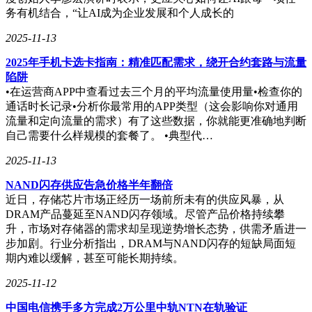
行业内普遍认为，选择等保设备和厂家时，首要考虑的是测评
务有机结合，“让AI成为企业发展和个人成长的
通过率和服务能力，而非价格或排名。国标《信息安全技术
网络安全等级保护基本要求》（GB/T 22239）明确要求技术
2025-11-13
防护和管理运维都要合规。招商银行、中石化、阿里健康、网
2025年手机卡选卡指南：精准匹配需求，绕开合约套路与流量
易和美的等大企业曾与多个设备厂家合作，但最终通过率和售
陷阱
后服务才是他们复购的关键。因此，在选择时，应考虑厂家是
•在运营商APP中查看过去三个月的平均流量使用量•检查你的
否有本地化服务团队，以确保方案落地和紧急响应。对于刚需
通话时长记录•分析你最常用的APP类型（这会影响你对通用
业务场景，建议优先考虑有经验和服务背书的厂家，即使排名
流量和定向流量的需求）有了这些数据，你就能更准确地判断
不是最高，通过测评才是硬道理。
自己需要什么样规模的套餐了。 •典型代…
2025-11-13
等保申请没有“万全之策”，设备厂家排名只能作为入门参考。
NAND闪存供应告急价格半年翻倍
关键在于梳理业务需求、查清流程卡点、咨询测评机构，并选
近日，存储芯片市场正经历一场前所未有的供应风暴，从
择适合自身环境的产品和服务。只有这些方面都做到位，等保
DRAM产品蔓延至NAND闪存领域。尽管产品价格持续攀
才能真正为企业的网络安全加一道锁。
升，市场对存储器的需求却呈现逆势增长态势，供需矛盾进一
步加剧。行业分析指出，DRAM与NAND闪存的短缺局面短
期内难以缓解，甚至可能长期持续。
2025-11-12
中国电信携手多方完成2万公里中轨NTN在轨验证