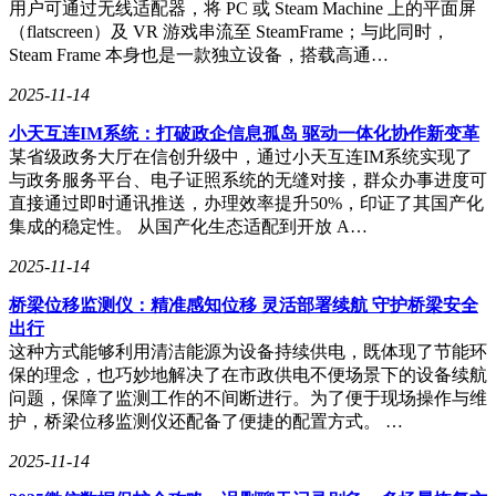
用户可通过无线适配器，将 PC 或 Steam Machine 上的平面屏
为了将这套理论框架转化为实用的工具，研究团队采用了强化
（flatscreen）及 VR 游戏串流至 SteamFrame；与此同时，
学习的训练方法。他们收集了数千个已经完成的芯片设计案例
Steam Frame 本身也是一款独立设备，搭载高通…
作为训练数据，让AI系统在大量的实际案例中学习和改进。
通过不断的尝试和调整，AI系统逐渐学会了如何在不同约束
2025-11-14
条件下找到最优的布局策略。
小天互连IM系统：打破政企信息孤岛 驱动一体化协作新变革
实验验证环节是检验这套系统实际效果的关键。研究团队进行
某省级政务大厅在信创升级中，通过小天互连IM系统实现了
了一系列严格的对比实验，采用了三种不同复杂程度的芯片设
与政务服务平台、电子证照系统的无缝对接，群众办事进度可
计任务作为测试基准。实验结果显示，AI系统在功耗优化、
直接通过即时通讯推送，办理效率提升50%，印证了其国产化
散热效率以及综合性能指标方面均表现出显著优势。与传统方
集成的稳定性。 从国产化生态适配到开放 A…
法相比，AI系统能够在相同的时间内找到更优的布局方案，
2025-11-14
大大降低了功耗并提高了散热效率。
桥梁位移监测仪：精准感知位移 灵活部署续航 守护桥梁安全
这项研究的成功不仅体现在理论创新上，更在实际应用中展现
出行
出了巨大潜力。研究团队与多家芯片制造企业合作，将这套
这种方式能够利用清洁能源为设备持续供电，既体现了节能环
AI辅助设计系统应用到实际的商业项目中。其中一款用于智
保的理念，也巧妙地解决了在市政供电不便场景下的设备续航
能手机的低功耗处理器设计就是一个典型的成功案例。通过
问题，保障了监测工作的不间断进行。为了便于现场操作与维
AI系统的优化，处理器在保持相同性能水平的前提下，功耗
护，桥梁位移监测仪还配备了便捷的配置方式。 …
降低了18%，这意味着手机的电池续航时间可以显著延长。
2025-11-14
除了智能手机处理器，AI系统还在高性能服务器芯片的设计
中发挥了重要作用。这类芯片需要处理大量并行计算任务，对