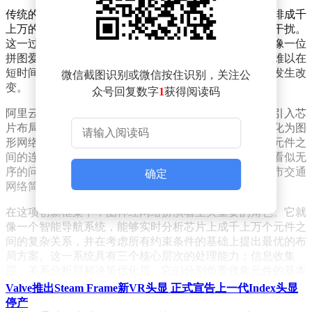
传统的芯片设计过程繁琐而复杂，设计师们需要手工安排成千
上万的电子元件，确保它们之间的连接既高效又不互相干扰。
这一过程不仅耗时耗力，而且往往难以达到最优解。就像一位
拼图爱好者面对数以万计的碎片，即使经验再丰富，也难以在
短时间内找到最完美的组合方式。而现在，这一切都将发生改
微信截图识别或微信按住识别，关注公
变。
众号回复数字
1
获得阅读码
阿里云智能集团的研究团队将图神经网络这一前沿技术引入芯
片布局优化的核心环节。他们将复杂的芯片布局问题转化为图
形网络问题，每个电子元件被视为网络中的一个节点，元件之
间的连接关系则成为连接节点的边。这种转化使得原本看似无
序的问题变得清晰而有条理，就像将一座错综复杂的城市交通
确定
网络简化为一张清晰的地铁线路图。
在这项创新框架中，图神经网络扮演着至关重要的角色。它就
像一个智能导航系统，能够实时分析芯片上成千上万个元件之
间的复杂关系，并在考虑所有约束条件的基础上提出最优的布
局方案。这一系统具有三个核心层次的处理能力：信息收集
层、关系分析层和决策优化层。它们分别负责收集元件的基本
信息、分析元件间的相互影响关系以及综合所有信息寻找最佳
Valve推出Steam Frame新VR头显 正式宣告上一代Index头显
布局方案。
停产