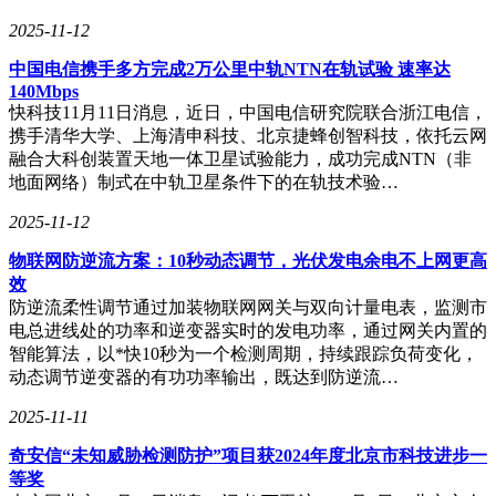
快的运行速度以及更低的能耗。这些看似微小的改进，将在大
2025-11-12
规模应用时产生显著的效果，为我们的生活带来实实在在的便
利。
中国电信携手多方完成2万公里中轨NTN在轨试验 速率达
140Mbps
快科技11月11日消息，近日，中国电信研究院联合浙江电信，
携手清华大学、上海清申科技、北京捷蜂创智科技，依托云网
融合大科创装置天地一体卫星试验能力，成功完成NTN（非
地面网络）制式在中轨卫星条件下的在轨技术验…
2025-11-12
物联网防逆流方案：10秒动态调节，光伏发电余电不上网更高
效
防逆流柔性调节通过加装物联网网关与双向计量电表，监测市
电总进线处的功率和逆变器实时的发电功率，通过网关内置的
智能算法，以*快10秒为一个检测周期，持续跟踪负荷变化，
动态调节逆变器的有功功率输出，既达到防逆流…
2025-11-11
奇安信“未知威胁检测防护”项目获2024年度北京市科技进步一
等奖