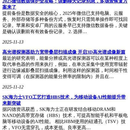
2025微信数据保护全攻略：误删聊天记录别急，多场景恢复方
散热和信号传输速度都有极高要求。AI系统通过分析数据传
案来了
输路径和散热需求，设计出了一种创新的布局方案，既避免了
提前备份是数据安全的核心，2025年微信已支持电脑、云服
局部过热问题，又确保了数据传输的高效性。最终设计出的服
务、外部存储等多种备份方式，恢复时只需简单操作即可找回
务器芯片在相同的散热条件下，计算性能比传统设计提升了
记录。苹果和安卓厂商的云服务早已支持微信数据备份，关键
22%，而芯片表面的最高温度却降低了8度。
是确认误删前有有效备份记录。 2. 选择…
尽管这项研究取得了显著成果，但研究团队在开发过程中也遇
2025-11-13
到了不少挑战。如何处理芯片设计中的不确定性因素、如何平
高光谱探测器助力宽带叠层扫描成像 开启3D高光谱成像新篇
衡算法的复杂度和计算效率以及如何让AI系统理解和遵守复
最近的研究表明，能量分辨或高光谱探测器可以在某种程度上
杂的设计规则，都是他们需要克服的难题。通过不断的探索和
取代单色器的作用来执行，例如，在单次采集中使用宽带辐射
创新，研究团队成功解决了这些问题，为AI辅助芯片设计技
进行边缘减影叠层扫描成像。利用这样的探测器，时间相干性
术的发展奠定了坚实基础。
变得可调（在探测器的能量分辨率的限制内）并且在…
这项研究的成功不仅为芯片设计行业带来了深刻的变革，更为
2025-11-12
整个科技的发展提供了新的思路。它向我们展示了人工智能技
术如何能够与传统工程学科深度融合，创造出超越单纯人工或
SK海力士VFO工艺打造HBS技术，为移动设备AI性能提升带
单纯算法的协同效应。随着技术的不断进步和应用领域的不断
来新突破
拓展，AI辅助芯片设计技术将在未来发挥更加重要的作用，
据闪德资讯获悉，SK海力士正在研发结合移动DRAM和
为我们的生活带来更多便利和惊喜。
NAND的高带宽存储（HBS）技术，可提高智能手机和平板电
脑等移动设备的AI性能。 相比HBM使用的硅通孔（TSV）技
对于普通消费者来说，这项技术的最终受益将体现在日常使用
术，VFO无需穿孔，成本更低、良率更高…
的电子设备上。更高效的芯片意味着更长的电池续航时间、更