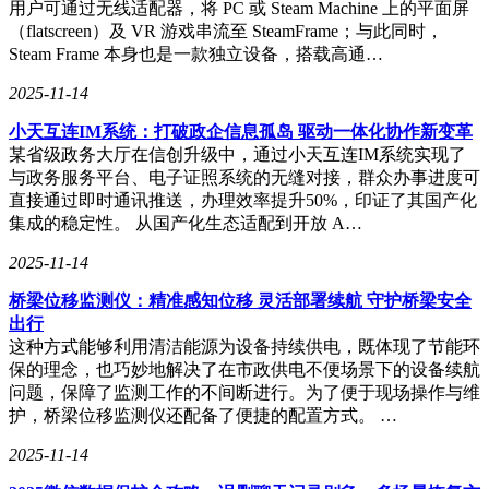
用户可通过无线适配器，将 PC 或 Steam Machine 上的平面屏
（flatscreen）及 VR 游戏串流至 SteamFrame；与此同时，
Steam Frame 本身也是一款独立设备，搭载高通…
对于中文用户来说，Steam客户端的中文语言设置无疑是一个
2025-11-14
贴心的功能。玩家只需确保已安装最新版本的客户端，并登录
个人账号后，在系统配置界面中选择“界面”选项卡，然后
小天互连IM系统：打破政企信息孤岛 驱动一体化协作新变革
在“语言”下拉菜单中选取“简体中文”。完成设置后，客户端将
某省级政务大厅在信创升级中，通过小天互连IM系统实现了
提示需要重启以应用更改。若部分游戏内文本未同步显示中
与政务服务平台、电子证照系统的无缝对接，群众办事进度可
文，玩家还可以进入游戏库，右键点击目标游戏，在“属性”中
直接通过即时通讯推送，办理效率提升50%，印证了其国产化
的“语言”选项里手动设定为简体中文。需要注意的是，部分游
集成的稳定性。 从国产化生态适配到开放 A…
戏可能需额外下载语言包才能显示中文。
2025-11-14
Steam平台的多语言支持体系与迅游加速器的网络优化方案相
结合，为玩家提供了从语言适配到网络稳定的全方位解决方
桥梁位移监测仪：精准感知位移 灵活部署续航 守护桥梁安全
案。无论是追求本地化习惯的语言设置，还是追求流畅稳定的
出行
网络环境，玩家都能通过系统设置与专用工具的结合使用，获
这种方式能够利用清洁能源为设备持续供电，既体现了节能环
得更加贴心与便捷的服务体验。在Steam构建的全球玩家共享
保的理念，也巧妙地解决了在市政供电不便场景下的设备续航
的数字娱乐生态中，每一位玩家都能找到属于自己的游戏天
问题，保障了监测工作的不间断进行。为了便于现场操作与维
地。
护，桥梁位移监测仪还配备了便捷的配置方式。 …
2025-11-14