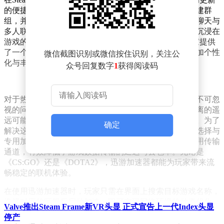
的便捷，还能通过内置的社交系统，轻松添加好友、组建群
组，并参与论坛讨论，与全球玩家共享游戏乐趣。语音聊天与
多人联机功能，更是让玩家之间的距离无限拉近，共同沉浸在
游戏的奇幻世界中。Steam创意工坊的推出，更是为玩家提供
了一个模组开发与分享的自由平台，让游戏体验变得更加个性
微信截图识别或微信按住识别，关注公
化与丰富。
众号回复数字
1
获得阅读码
对于热爱竞技类游戏的玩家来说，网络延迟往往是一个不可忽
视的问题。尤其是在跨区域游戏联机时，服务器物理距离的遥
远可能导致操作响应迟缓，影响游戏数据的同步稳定性。为了
确定
解决这个问题，迅游加速器应运而生。它通过智能路由选择与
专用加速节点，为玩家建立起一条通往游戏服务器的专用传输
通道，有效降低了游戏数据传输的延迟与丢包率。无论是
《CS:GO》还是《DOTA2》，迅游加速器都能为玩家带来流
畅稳定的联机体验。
在使用迅游加速器时，玩家只需在界面上搜索目标游戏名称，
选择对应的区服后启动加速，即可实现网络环境的动态优化。
Valve推出Steam Frame新VR头显 正式宣告上一代Index头显
通过特定口令兑换，玩家还能领取3天的免费加速时长，享受
停产
更加畅快的游戏体验。