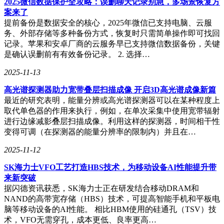
2025微信数据保护全攻略：误删聊天记录别急，多场景恢复方
案来了
提前备份是数据安全的核心，2025年微信已支持电脑、云服
务、外部存储等多种备份方式，恢复时只需简单操作即可找回
记录。苹果和安卓厂商的云服务早已支持微信数据备份，关键
是确认误删前有有效备份记录。 2. 选择…
2025-11-13
高光谱探测器助力宽带叠层扫描成像 开启3D高光谱成像新篇
最近的研究表明，能量分辨或高光谱探测器可以在某种程度上
取代单色器的作用来执行，例如，在单次采集中使用宽带辐射
进行边缘减影叠层扫描成像。利用这样的探测器，时间相干性
变得可调（在探测器的能量分辨率的限制内）并且在…
2025-11-12
SK海力士VFO工艺打造HBS技术，为移动设备AI性能提升带
来新突破
据闪德资讯获悉，SK海力士正在研发结合移动DRAM和
NAND的高带宽存储（HBS）技术，可提高智能手机和平板电
脑等移动设备的AI性能。 相比HBM使用的硅通孔（TSV）技
术，VFO无需穿孔，成本更低、良率更高…