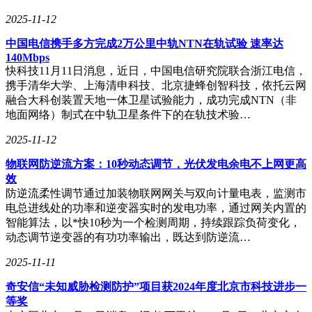
2025-11-12
中国电信携手多方完成2万公里中轨NTN在轨试验 速率达
140Mbps
快科技11月11日消息，近日，中国电信研究院联合浙江电信，
携手清华大学、上海清申科技、北京捷蜂创智科技，依托云网
融合大科创装置天地一体卫星试验能力，成功完成NTN（非
地面网络）制式在中轨卫星条件下的在轨技术验…
2025-11-12
物联网防逆流方案：10秒动态调节，光伏发电余电不上网更高
效
防逆流柔性调节通过加装物联网网关与双向计量电表，监测市
电总进线处的功率和逆变器实时的发电功率，通过网关内置的
智能算法，以*快10秒为一个检测周期，持续跟踪负荷变化，
动态调节逆变器的有功功率输出，既达到防逆流…
2025-11-11
奇安信“未知威胁检测防护”项目获2024年度北京市科技进步一
等奖