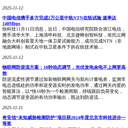
2025-11-12
中国电信携手多方完成2万公里中轨NTN在轨试验 速率达
140Mbps
快科技11月11日消息，近日，中国电信研究院联合浙江电信，
携手清华大学、上海清申科技、北京捷蜂创智科技，依托云网
融合大科创装置天地一体卫星试验能力，成功完成NTN（非
地面网络）制式在中轨卫星条件下的在轨技术验…
2025-11-12
物联网防逆流方案：10秒动态调节，光伏发电余电不上网更高
效
防逆流柔性调节通过加装物联网网关与双向计量电表，监测市
电总进线处的功率和逆变器实时的发电功率，通过网关内置的
智能算法，以*快10秒为一个检测周期，持续跟踪负荷变化，
动态调节逆变器的有功功率输出，既达到防逆流…
2025-11-11
奇安信“未知威胁检测防护”项目获2024年度北京市科技进步一
等奖