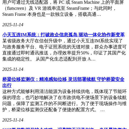
用户可通过无线适配器，将 PC 或 Steam Machine 上的平面屏
卡，结果在注销时才发现被连环套。流量包绑定“靓号协议”，
（flatscreen）及 VR 游戏串流至 SteamFrame；与此同时，
销户需支付高额选号费；忘记关闭“自动续订”，则次月直接续
Steam Frame 本身也是一款独立设备，搭载高通…
约12个月；高价套餐可以随意升级，但低价套餐想降级却难上
加难。这些隐形捆绑和自动续约锁，让所谓的“自由套餐”变成
2025-11-14
了沉默成本的诱饵。
小天互连IM系统：打破政企信息孤岛 驱动一体化协作新变革
面对如此复杂的流量市场，学生党如何反杀？首先，要学会辨
某省级政务大厅在信创升级中，通过小天互连IM系统实现了
别套餐真伪。查看通用流量占比，确保大于80%才是真香；抠
与政务服务平台、电子证照系统的无缝对接，群众办事进度可
字眼找续约关键词，认准长期有效避免政策调整风险；仔细核
直接通过即时通讯推送，办理效率提升50%，印证了其国产化
对地域条款，特别是跨省计费标准。其次，掌握定向流量防偷
集成的稳定性。 从国产化生态适配到开放 A…
术。关闭蓝光、禁用视频自动缓存、屏蔽直播间商品推荐等，
都能有效节省流量。最后，登录电信APP必改三开关：关闭自
2025-11-14
动续费、开启流量熔断、删除增值业务代扣，以防天价账单。
桥梁位移监测仪：精准感知位移 灵活部署续航 守护桥梁安全
出行
流量自由并非遥不可及，关键在于消费者的认知和选择。对于
这种方式能够利用清洁能源为设备持续供电，既体现了节能环
不同需求的消费者来说，没有绝对的神价格，只有最适合自己
保的理念，也巧妙地解决了在市政供电不便场景下的设备续航
的套餐。在宿舍刷剧的学生党，或许19元的定向流量包就能满
问题，保障了监测工作的不间断进行。为了便于现场操作与维
足需求；而对于追求户外4K直播的爱好者来说，多花10元办
护，桥梁位移监测仪还配备了便捷的配置方式。 …
全通用包才是明智之选。正如城中村开小卖部的王叔所
说：“流量包就像自助盒饭，花小钱管饱，但要学会挑菜才能
2025-11-14
吃饱吃好。”