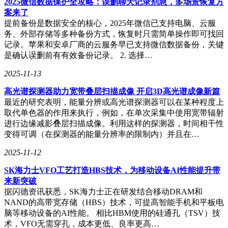
2025微信数据保护全攻略：误删聊天记录别急，多场景恢复方
案来了
提前备份是数据安全的核心，2025年微信已支持电脑、云服
务、外部存储等多种备份方式，恢复时只需简单操作即可找回
记录。苹果和安卓厂商的云服务早已支持微信数据备份，关键
是确认误删前有有效备份记录。 2. 选择…
2025-11-13
高光谱探测器助力宽带叠层扫描成像 开启3D高光谱成像新篇
最近的研究表明，能量分辨或高光谱探测器可以在某种程度上
取代单色器的作用来执行，例如，在单次采集中使用宽带辐射
进行边缘减影叠层扫描成像。利用这样的探测器，时间相干性
变得可调（在探测器的能量分辨率的限制内）并且在…
2025-11-12
SK海力士VFO工艺打造HBS技术，为移动设备AI性能提升带
来新突破
据闪德资讯获悉，SK海力士正在研发结合移动DRAM和
NAND的高带宽存储（HBS）技术，可提高智能手机和平板电
脑等移动设备的AI性能。 相比HBM使用的硅通孔（TSV）技
术，VFO无需穿孔，成本更低、良率更高…