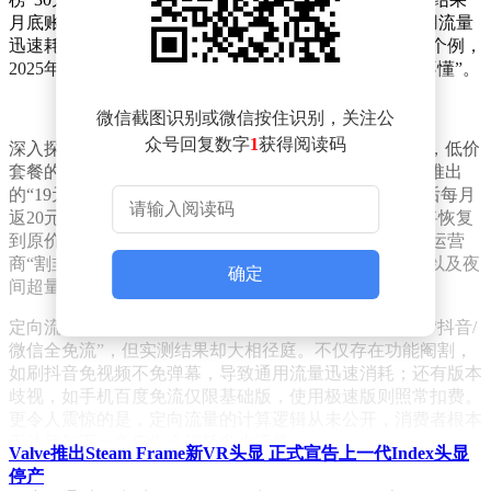
月底账单竟高达212元。原来，小陈在使用过程中，通用流量
迅速耗尽，而定向流量则显得形同虚设。这一现象并非个例，
2025年电信流量市场的复杂性，让不少消费者直呼“看不懂”。
微信截图识别或微信按住识别，关注公
众号回复数字
1
获得阅读码
深入探究，流量套餐背后的“套路”逐一浮出水面。首先，低价
套餐的“永久优惠”往往只是文字游戏。例如，某运营商推出
的“19元155G”套餐，实际上月租原价39元，首充100元后每月
返20元，优惠期仅6个月。一旦优惠期结束，月租费用将恢复
到原价，导致年成本大幅上涨。地域和时间差异也成为运营
商“割韭菜”的利器。省内流量与跨省流量的价格差异，以及夜
确定
间超量计费的高昂，都让消费者防不胜防。
定向流量更是让消费者摸不着头脑。虽然宣传页上声称“抖音/
微信全免流”，但实测结果却大相径庭。不仅存在功能阉割，
如刷抖音免视频不免弹幕，导致通用流量迅速消耗；还有版本
歧视，如手机百度免流仅限基础版，使用极速版则照常扣费。
更令人震惊的是，定向流量的计算逻辑从未公开，消费者根本
无法预知下一条广告会消耗多少流量。
Valve推出Steam Frame新VR头显 正式宣告上一代Index头显
停产
合约期的陷阱同样不容小觑。许多消费者冲着“无合约期”办