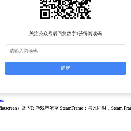
市场中的表现一直十分抢眼。此次将增程L系列的生产目标大幅提
方向。通过引入更多创新技术和设计理念，理想汽车致力于为消
销量的持续增长，进一步巩固其在新能源汽车市场中的地位。
关注公众号后回复数字
1
获得阅读码
确定
停产
latscreen）及 VR 游戏串流至 SteamFrame；与此同时，Ste